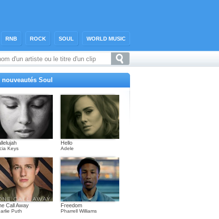
RNB
ROCK
SOUL
WORLD MUSIC
 nouveautés Soul
llelujah
Hello
icia Keys
Adele
e Call Away
Freedom
arlie Puth
Pharrell Williams