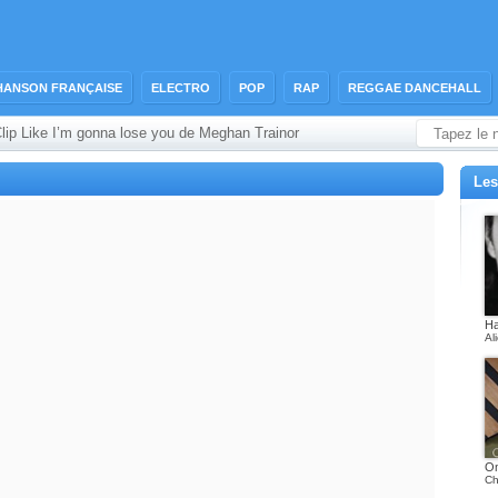
HANSON FRANÇAISE
ELECTRO
POP
RAP
REGGAE DANCEHALL
lip Like I’m gonna lose you de Meghan Trainor
Les
Ha
Al
On
Ch