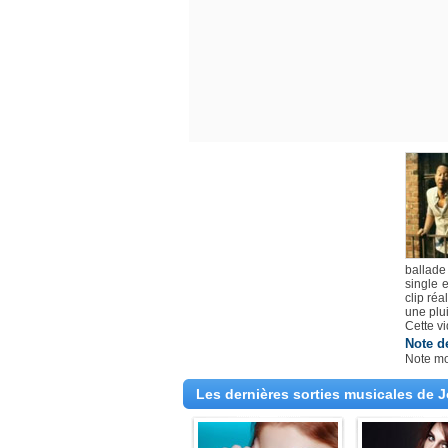
ballade
single 
clip ré
une plui
Cette v
Note d
Note m
Les dernières sorties musicales de