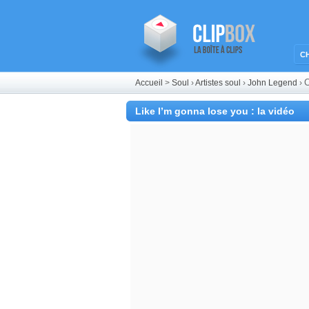
C
C
Accueil
>
Soul
›
Artistes soul
›
John Legend
›
Like I’m gonna lose you : la vidéo