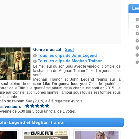
Les
Genre musical :
Soul
Tous les clips de John Legend
Tous les clips de Meghan Trainor
Le meilleur du son Soul avec le vidéo-clip officiel de
la chanson de Meghan Trainor "Like I’m gonna lose
you".
Meghan Trainor et John Legend réunis sur la
 soul pleine de douceur
Like I’m gonna lose you
. C’est le quatrième
extrait de « Title » le quatrième album de la chanteuse sorti en 2015. Le
alisé par Constellation Jones montre l’amour sous toutes ses formes sous
e battante.
idéo de l'album
Title (2015)
a été regardée 49 fois.
es visiteurs :
oyenne de
5,00
sur
5
pour un total de
1 votes
.
 John Legend et Meghan Trainor