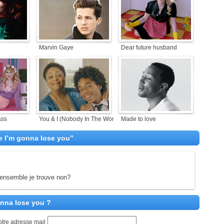
Marvin Gaye
Dear future husband
ass
You & I (Nobody In The World)
Made to love
e I’m gonna lose you”
n ensemble je trouve non?
onna lose you ?
otre adresse mail