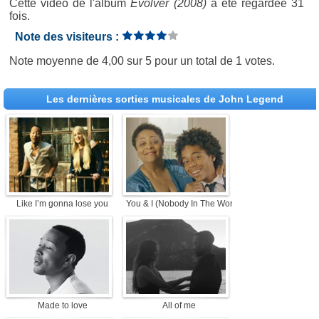
Cette vidéo de l'album
Evolver (2008)
a été regardée 31
fois.
Note des visiteurs :
Note moyenne de
4,00
sur
5
pour un total de
1 votes
.
Les dernières sorties musicales de John Legend
Like I’m gonna lose you
You & I (Nobody In The World)
Made to love
All of me