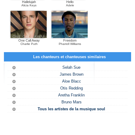
Hallelujah
Hello
Alicia Keys
Adele
One Call Away
Freedom
Charlie Puth
Pharrell Williams
Les chanteurs et chanteuses similaires
Selah Sue
James Brown
Aloe Blacc
Otis Redding
Aretha Franklin
Bruno Mars
Tous les artistes de la musique soul