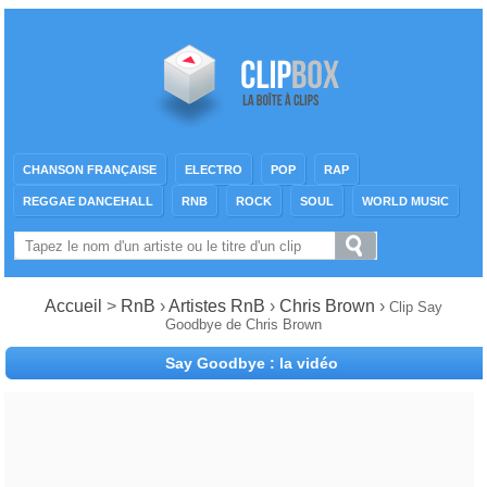
CHANSON FRANÇAISE
ELECTRO
POP
RAP
REGGAE DANCEHALL
RNB
ROCK
SOUL
WORLD MUSIC
Accueil
>
RnB
›
Artistes RnB
›
Chris Brown
›
Clip Say
Goodbye de Chris Brown
Say Goodbye : la vidéo