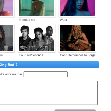
Needed me
Work
en
FourFiveSeconds
Can’t Remember To Forget
 King Bed ?
otre adresse mail