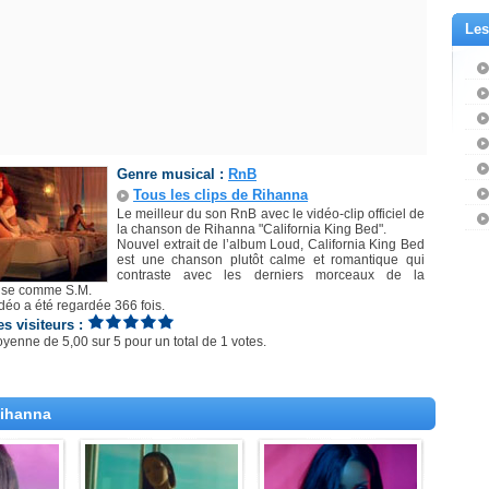
Les
Genre musical :
RnB
Tous les clips de Rihanna
Le meilleur du son RnB avec le vidéo-clip officiel de
la chanson de Rihanna "California King Bed".
Nouvel extrait de l’album Loud, California King Bed
est une chanson plutôt calme et romantique qui
contraste avec les derniers morceaux de la
use comme S.M.
idéo a été regardée 366 fois.
es visiteurs :
oyenne de
5,00
sur
5
pour un total de
1 votes
.
Rihanna