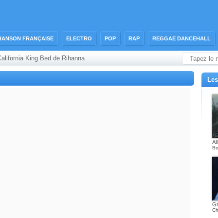
HANSON FRANÇAISE
ELECTRO
POP
RAP
REGGAE DANCEHALL
California King Bed de Rihanna
Les
Al
Be
Gr
Ch