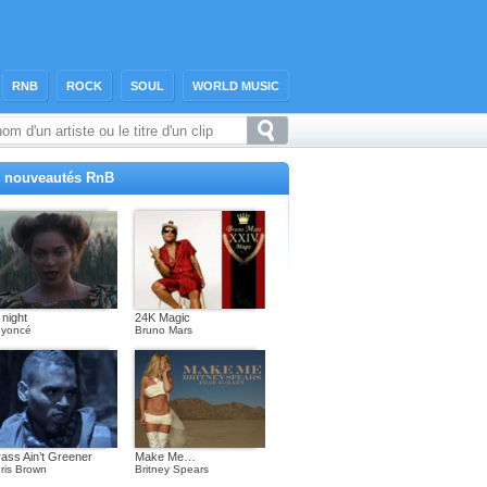
RNB
ROCK
SOUL
WORLD MUSIC
 nouveautés RnB
l night
24K Magic
yoncé
Bruno Mars
ass Ain’t Greener
Make Me…
ris Brown
Britney Spears