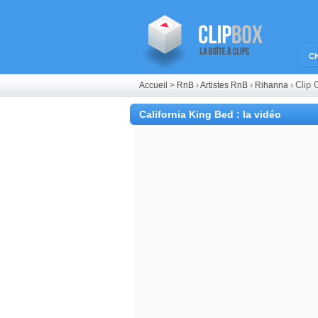
C
Clip 
Accueil
>
RnB
›
Artistes RnB
›
Rihanna
›
California King Bed : la vidéo