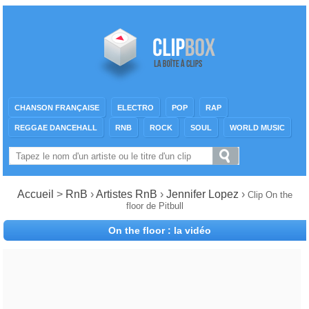
CHANSON FRANÇAISE
ELECTRO
POP
RAP
REGGAE DANCEHALL
RNB
ROCK
SOUL
WORLD MUSIC
Accueil
>
RnB
›
Artistes RnB
›
Jennifer Lopez
›
Clip On the
floor de Pitbull
On the floor : la vidéo