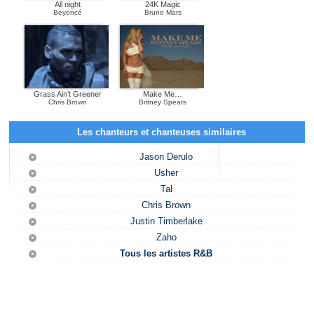
All night
24K Magic
Beyoncé
Bruno Mars
Grass Ain’t Greener
Make Me…
Chris Brown
Britney Spears
Les chanteurs et chanteuses similaires
Jason Derulo
Usher
Tal
Chris Brown
Justin Timberlake
Zaho
Tous les artistes R&B