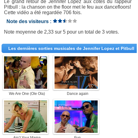
Le grand retour de Jennifer Lopez aux côtés du rappeur
Pitbull : la chanson on the floor met le feu aux dancefloors!
Cette vidéo a été regardée 706 fois.
Note des visiteurs :
Note moyenne de
2,33
sur
5
pour un total de
3 votes
.
Les dernières sorties musicales de Jennifer Lopez et Pitbull
We Are One (Ole Ola)
Dance again
Ain’t Your Mama
Fun