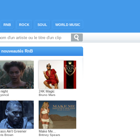
RNB
ROCK
SOUL
WORLD MUSIC
 nouveautés RnB
l night
24K Magic
yoncé
Bruno Mars
ass Ain’t Greener
Make Me…
ris Brown
Britney Spears