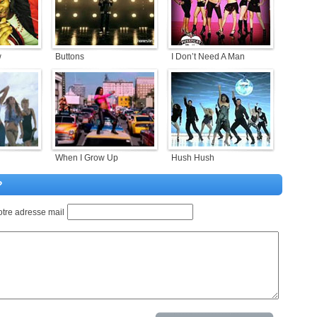
w
Buttons
I Don’t Need A Man
When I Grow Up
Hush Hush
?
otre adresse mail