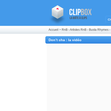
C
Accueil
>
RnB
›
Artistes RnB
›
Busta Rhymes
›
Don’t cha : la vidéo