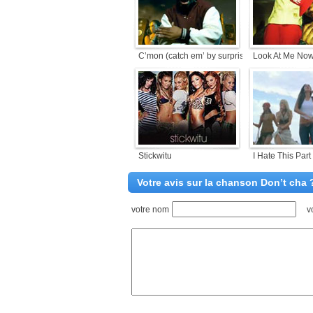
C’mon (catch em’ by surprise...
Look At Me No
Stickwitu
I Hate This Part
Votre avis sur la chanson Don’t cha 
votre nom
v