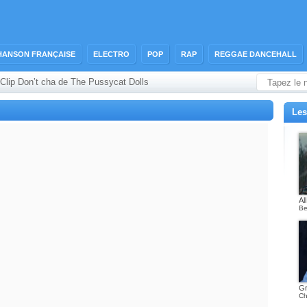
HANSON FRANÇAISE
ELECTRO
POP
RAP
REGGAE DANCEHALL
Clip Don’t cha de The Pussycat Dolls
Les
Al
Be
Gr
Ch