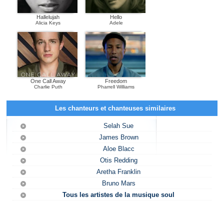
Hallelujah
Hello
Alicia Keys
Adele
One Call Away
Freedom
Charlie Puth
Pharrell Williams
Les chanteurs et chanteuses similaires
Selah Sue
James Brown
Aloe Blacc
Otis Redding
Aretha Franklin
Bruno Mars
Tous les artistes de la musique soul