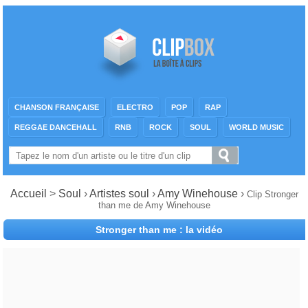
CHANSON FRANÇAISE
ELECTRO
POP
RAP
REGGAE DANCEHALL
RNB
ROCK
SOUL
WORLD MUSIC
Accueil
>
Soul
›
Artistes soul
›
Amy Winehouse
›
Clip Stronger
than me de Amy Winehouse
Stronger than me : la vidéo