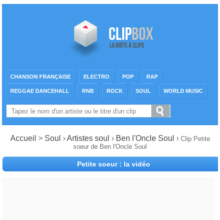
CHANSON FRANÇAISE
ELECTRO
POP
RAP
REGGAE DANCEHALL
RNB
ROCK
SOUL
WORLD MUSIC
Accueil
>
Soul
›
Artistes soul
›
Ben l'Oncle Soul
›
Clip Petite
soeur de Ben l'Oncle Soul
Petite soeur : la vidéo