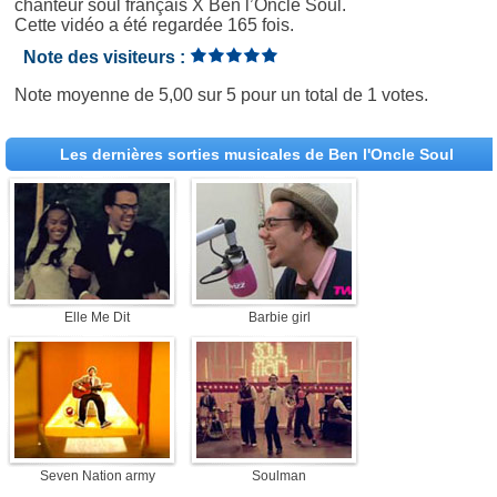
chanteur soul français X Ben l’Oncle Soul.
Cette vidéo a été regardée 165 fois.
Note des visiteurs :
Note moyenne de
5,00
sur
5
pour un total de
1 votes
.
Les dernières sorties musicales de Ben l'Oncle Soul
Elle Me Dit
Barbie girl
Seven Nation army
Soulman