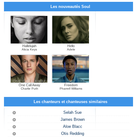
Les nouveautés Soul
Hallelujah
Hello
Alicia Keys
Adele
One Call Away
Freedom
Charlie Puth
Pharrell Williams
Les chanteurs et chanteuses similaires
Selah Sue
James Brown
Aloe Blacc
Otis Redding