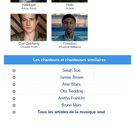
Hallelujah
Hello
Alicia Keys
Adele
One Call Away
Freedom
Charlie Puth
Pharrell Williams
Les chanteurs et chanteuses similaires
Selah Sue
James Brown
Aloe Blacc
Otis Redding
Aretha Franklin
Bruno Mars
Tous les artistes de la musique soul