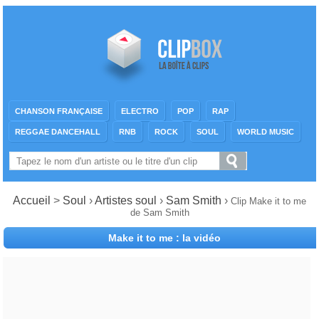
CHANSON FRANÇAISE
ELECTRO
POP
RAP
REGGAE DANCEHALL
RNB
ROCK
SOUL
WORLD MUSIC
Accueil
>
Soul
›
Artistes soul
›
Sam Smith
›
Clip Make it to me
de Sam Smith
Make it to me : la vidéo