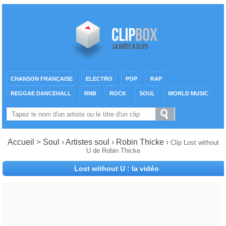
CHANSON FRANÇAISE
ELECTRO
POP
RAP
REGGAE DANCEHALL
RNB
ROCK
SOUL
WORLD MUSIC
Accueil
>
Soul
›
Artistes soul
›
Robin Thicke
›
Clip Lost without
U de Robin Thicke
Lost without U : la vidéo