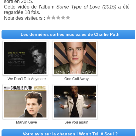
sorti en 2015.
Cette vidéo de l'album
Some Type of Love (2015)
a été
regardée 18 fois.
Note des visiteurs :
Les dernières sorties musicales de Charlie Puth
We Don’t Talk Anymore
One Call Away
Marvin Gaye
See you again
Votre avis sur la chanson I Won’t Tell A Soul ?