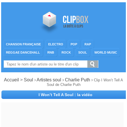
CHANSON FRANÇAISE
ELECTRO
POP
RAP
REGGAE DANCEHALL
RNB
ROCK
SOUL
WORLD MUSIC
Accueil
>
Soul
›
Artistes soul
›
Charlie Puth
›
Clip I Won’t Tell A
Soul de Charlie Puth
I Won’t Tell A Soul : la vidéo