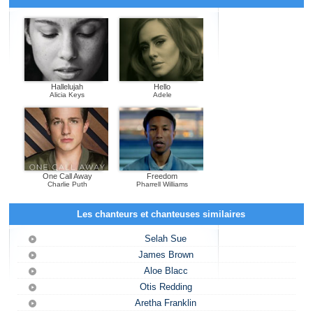
Hallelujah
Hello
Alicia Keys
Adele
One Call Away
Freedom
Charlie Puth
Pharrell Williams
Les chanteurs et chanteuses similaires
Selah Sue
James Brown
Aloe Blacc
Otis Redding
Aretha Franklin