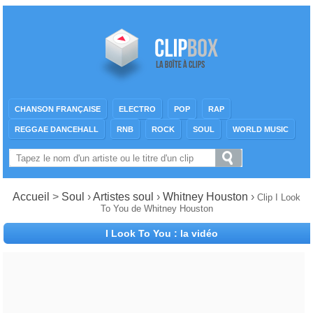
CHANSON FRANÇAISE
ELECTRO
POP
RAP
REGGAE DANCEHALL
RNB
ROCK
SOUL
WORLD MUSIC
Accueil
>
Soul
›
Artistes soul
›
Whitney Houston
›
Clip I Look
To You de Whitney Houston
I Look To You : la vidéo