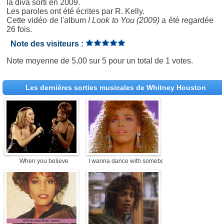
la diva sorti en 2009.
Les paroles ont été écrites par R. Kelly.
Cette vidéo de l'album
I Look to You (2009)
a été regardée
26 fois.
Note des visiteurs :
Note moyenne de
5,00
sur
5
pour un total de
1 votes
.
Les dernières sorties musicales de Whitney Houston
When you believe
I wanna dance with somebody