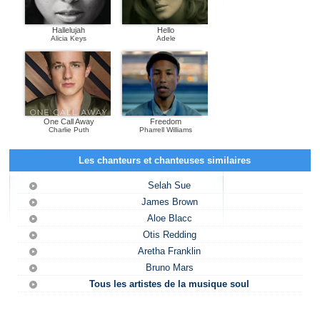
Hallelujah
Hello
Alicia Keys
Adele
One Call Away
Freedom
Charlie Puth
Pharrell Williams
Les chanteurs et chanteuses similaires
Selah Sue
James Brown
Aloe Blacc
Otis Redding
Aretha Franklin
Bruno Mars
Tous les artistes de la musique soul