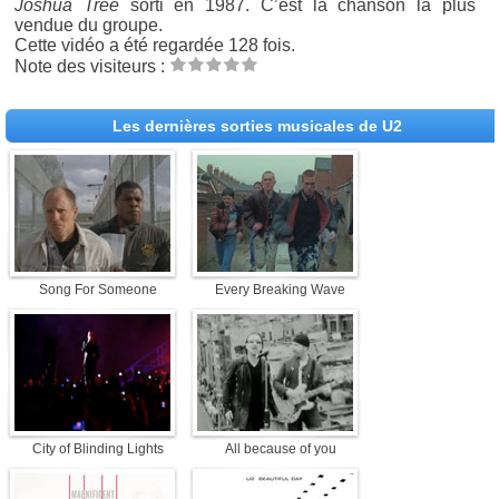
Joshua Tree
sorti en 1987. C’est la chanson la plus
vendue du groupe.
Cette vidéo a été regardée 128 fois.
Note des visiteurs :
Les dernières sorties musicales de U2
Song For Someone
Every Breaking Wave
City of Blinding Lights
All because of you