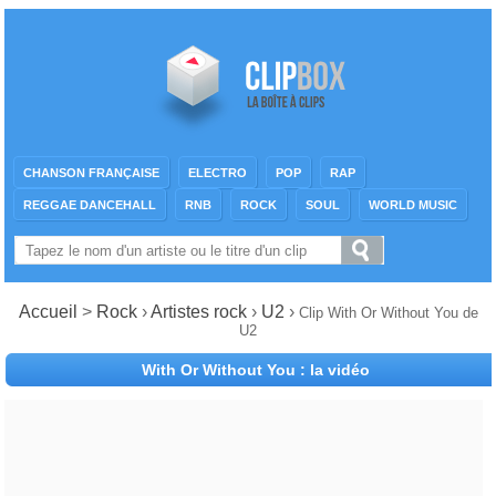
CHANSON FRANÇAISE
ELECTRO
POP
RAP
REGGAE DANCEHALL
RNB
ROCK
SOUL
WORLD MUSIC
Accueil
>
Rock
›
Artistes rock
›
U2
›
Clip With Or Without You de
U2
With Or Without You : la vidéo