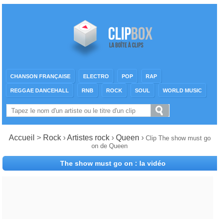
CHANSON FRANÇAISE
ELECTRO
POP
RAP
REGGAE DANCEHALL
RNB
ROCK
SOUL
WORLD MUSIC
Accueil
>
Rock
›
Artistes rock
›
Queen
›
Clip The show must go
on de Queen
The show must go on : la vidéo