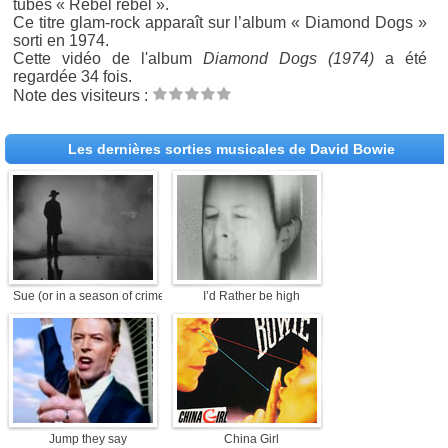
tubes « Rebel rebel ».
Ce titre glam-rock apparaît sur l’album « Diamond Dogs »
sorti en 1974.
Cette vidéo de l'album
Diamond Dogs (1974)
a été
regardée 34 fois.
Note des visiteurs :
Les dernières sorties musicales de David Bowie
Sue (or in a season of crime)
I’d Rather be high
Jump they say
China Girl