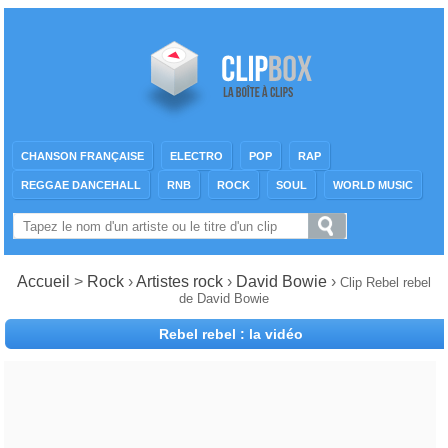
CHANSON FRANÇAISE
ELECTRO
POP
RAP
REGGAE DANCEHALL
RNB
ROCK
SOUL
WORLD MUSIC
Accueil
>
Rock
›
Artistes rock
›
David Bowie
›
Clip Rebel rebel
de David Bowie
Rebel rebel : la vidéo