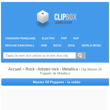
CHANSON FRANÇAISE
ELECTRO
POP
RAP
REGGAE DANCEHALL
RNB
ROCK
SOUL
WORLD MUSIC
Accueil
>
Rock
›
Artistes rock
›
Metallica
›
Clip Master Of
Puppets de Metallica
Master Of Puppets : la vidéo