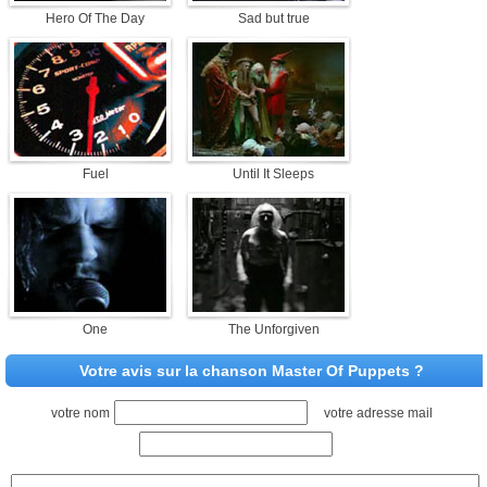
Hero Of The Day
Sad but true
Fuel
Until It Sleeps
One
The Unforgiven
Votre avis sur la chanson Master Of Puppets ?
votre nom
votre adresse mail