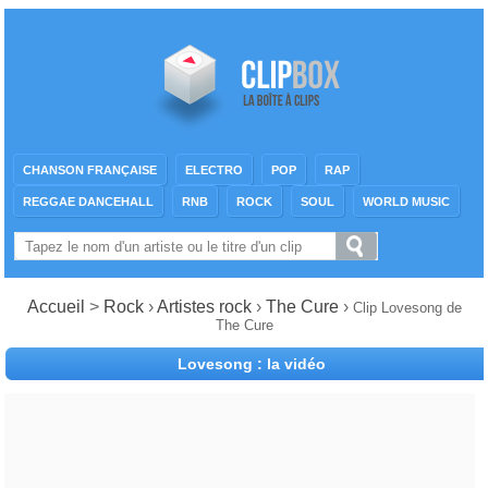
CHANSON FRANÇAISE
ELECTRO
POP
RAP
REGGAE DANCEHALL
RNB
ROCK
SOUL
WORLD MUSIC
Accueil
>
Rock
›
Artistes rock
›
The Cure
›
Clip Lovesong de
The Cure
Lovesong : la vidéo