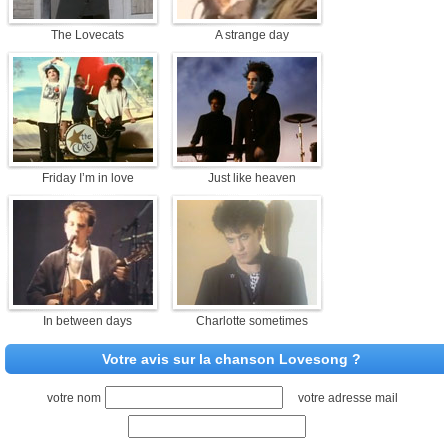
The Lovecats
A strange day
Friday I’m in love
Just like heaven
In between days
Charlotte sometimes
Votre avis sur la chanson Lovesong ?
votre nom
votre adresse mail