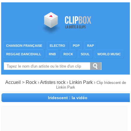
CHANSON FRANÇAISE
ELECTRO
POP
RAP
REGGAE DANCEHALL
RNB
ROCK
SOUL
WORLD MUSIC
Accueil
>
Rock
›
Artistes rock
›
Linkin Park
›
Clip Iridescent de
Linkin Park
Iridescent : la vidéo