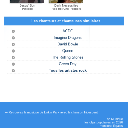
Jesus’ Son
Dark Necessities
Placebo
Red Hot Chili Peppers
Les chanteurs et chanteuses similaires
ACDC
Imagine Dragons
David Bowie
Queen
The Rolling Stones
Green Day
Tous les artistes rock
➙ Retrouvez la musique de Linkin Park avec la chanson Iridescent !
Top Musique
les clips populaires en 2026
mentions légales