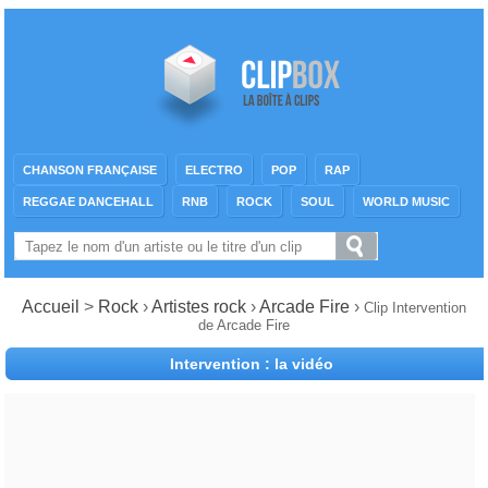
CHANSON FRANÇAISE
ELECTRO
POP
RAP
REGGAE DANCEHALL
RNB
ROCK
SOUL
WORLD MUSIC
Accueil
>
Rock
›
Artistes rock
›
Arcade Fire
›
Clip Intervention
de Arcade Fire
Intervention : la vidéo