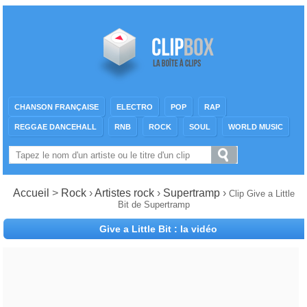
CHANSON FRANÇAISE
ELECTRO
POP
RAP
REGGAE DANCEHALL
RNB
ROCK
SOUL
WORLD MUSIC
Accueil
>
Rock
›
Artistes rock
›
Supertramp
›
Clip Give a Little
Bit de Supertramp
Give a Little Bit : la vidéo