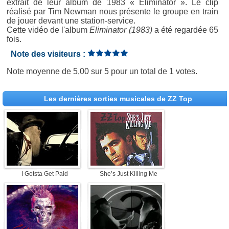
extrait de leur album de 1983 « Eliminator ». Le clip
réalisé par Tim Newman nous présente le groupe en train
de jouer devant une station-service.
Cette vidéo de l'album
Eliminator (1983)
a été regardée 65
fois.
Note des visiteurs :
Note moyenne de
5,00
sur
5
pour un total de
1 votes
.
Les dernières sorties musicales de ZZ Top
I Gotsta Get Paid
She’s Just Killing Me