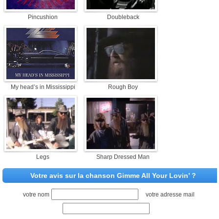
Pincushion
Doubleback
My head’s in Mississippi
Rough Boy
Legs
Sharp Dressed Man
Votre avis sur la chanson Gimme All Your Lovin’ ?
votre nom
votre adresse mail