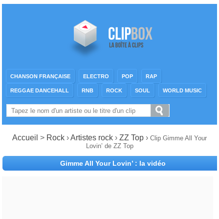
CHANSON FRANÇAISE
ELECTRO
POP
RAP
REGGAE DANCEHALL
RNB
ROCK
SOUL
WORLD MUSIC
Accueil
>
Rock
›
Artistes rock
›
ZZ Top
›
Clip Gimme All Your
Lovin’ de ZZ Top
Gimme All Your Lovin’ : la vidéo