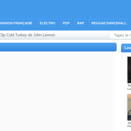
HANSON FRANÇAISE
ELECTRO
POP
RAP
REGGAE DANCEHALL
Clip Cold Turkey de John Lennon
Les
Ta
L
Je
Pl