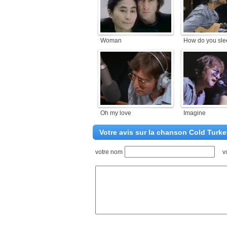
Woman
How do you sle
Oh my love
Imagine
Votre avis sur la chanson Cold Turke
votre nom
v