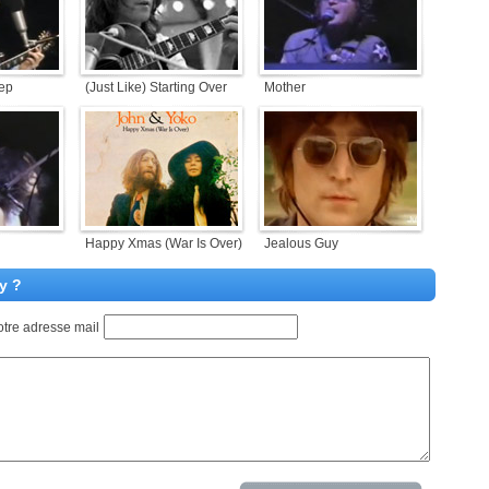
ep
(Just Like) Starting Over
Mother
Happy Xmas (War Is Over)
Jealous Guy
y ?
otre adresse mail