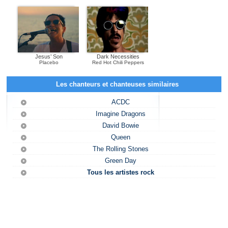
Jesus’ Son
Dark Necessities
Placebo
Red Hot Chili Peppers
Les chanteurs et chanteuses similaires
ACDC
Imagine Dragons
David Bowie
Queen
The Rolling Stones
Green Day
Tous les artistes rock