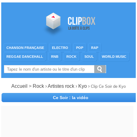
CHANSON FRANÇAISE
ELECTRO
POP
RAP
REGGAE DANCEHALL
RNB
ROCK
SOUL
WORLD MUSIC
Accueil
>
Rock
›
Artistes rock
›
Kyo
›
Clip Ce Soir de Kyo
Ce Soir : la vidéo