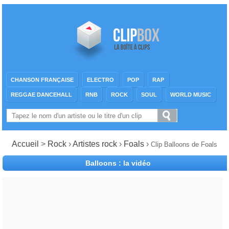
CHANSON FRANÇAISE
ELECTRO
POP
RAP
REGGAE DANCEHALL
RNB
ROCK
SOUL
WORLD MUSIC
Accueil
>
Rock
›
Artistes rock
›
Foals
›
Clip Balloons de Foals
Balloons : la vidéo