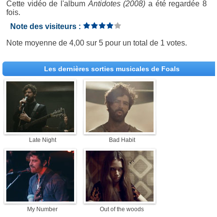
Cette vidéo de l'album
Antidotes (2008)
a été regardée 8
fois.
Note des visiteurs :
Note moyenne de
4,00
sur
5
pour un total de
1 votes
.
Les dernières sorties musicales de Foals
Late Night
Bad Habit
My Number
Out of the woods