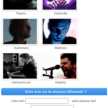
Psycho
Follow Me
Supremacy
Madness
I belong to you
Hysteria
Votre avis sur la chanson Aftermath ?
votre nom
votre adresse mail